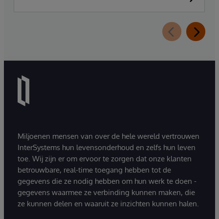
integratie- en communicatieplatform van DR.
FONTHEIM. In het kader van de herinrichting
van zijn IT-infrastructuur vervangt het bedrijf zijn
oude Mirth Connect-omgeving door
InterSystems Health Connect. De
implementatie en ondersteuning worden
verzorgd door SVA System Vertrieb Alexander
GmbH.
Miljoenen mensen van over de hele wereld vertrouwen
InterSystems hun levensonderhoud en zelfs hun leven
toe. Wij zijn er om ervoor te zorgen dat onze klanten
betrouwbare, real-time toegang hebben tot de
gegevens die ze nodig hebben om hun werk te doen -
gegevens waarmee ze verbinding kunnen maken, die
ze kunnen delen en waaruit ze inzichten kunnen halen.