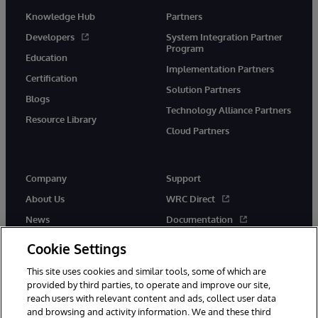
Knowledge Hub
Partners
Developers
System Integration Partner
Program
Education
Implementation Partners
Certification
Solution Partners
Blogs
Technology Alliance Partners
Resource Library
Cloud Partners
Company
Support
About Us
WRC Direct
News
Documentation
Events
Product Alerts & Advisories
Cookie Settings
Careers
This site uses cookies and similar tools, some of which are
provided by third parties, to operate and improve our site,
reach users with relevant content and ads, collect user data
and browsing and activity information. We and these third