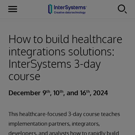
Menu
Skip to content
How to build healthcare
integrations solutions:
InterSystems 3-day
course
December 9
, 10
, and 16
, 2024
th
th
th
This healthcare-focused 3-day course teaches
implementation partners, integrators,
developers, and analysts how to rapidly build