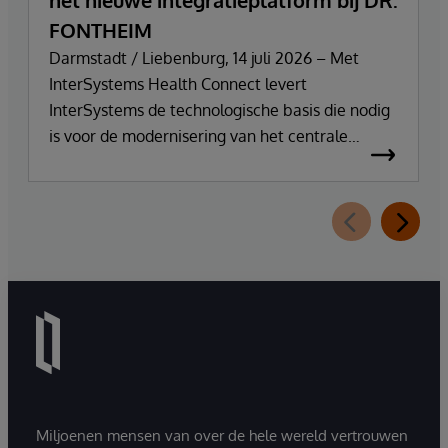
het nieuwe integratieplatform bij DR.
FONTHEIM
Darmstadt / Liebenburg, 14 juli 2026 – Met
InterSystems Health Connect levert
InterSystems de technologische basis die nodig
is voor de modernisering van het centrale
integratie- en communicatieplatform van DR.
FONTHEIM. In het kader van de herinrichting
van zijn IT-infrastructuur vervangt het bedrijf zijn
oude Mirth Connect-omgeving door
InterSystems Health Connect. De
implementatie en ondersteuning worden
verzorgd door SVA System Vertrieb Alexander
GmbH.
Miljoenen mensen van over de hele wereld vertrouwen