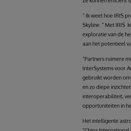
Ze kunnen efficiënt
“ Ik weet hoe IRIS p
Skyline. “ Met IRIS
exploratie van de h
aan het potentieel v
“Partners ruimere mo
InterSystems voor Au
gebruikt worden om e
en zo diepe inzichte
interoperabiliteit, v
opportuniteiten in he
Het intelligente as
“China Internationa