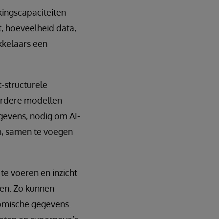
kingscapaciteiten
t, hoeveelheid data,
ikkelaars een
-structurele
erdere modellen
gevens, nodig om AI-
n, samen te voegen
te voeren en inzicht
len. Zo kunnen
omische gegevens.