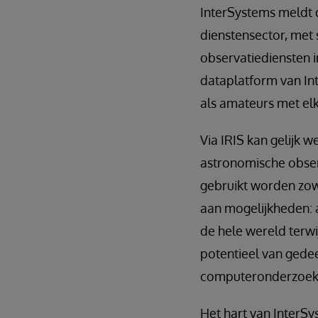
InterSystems meldt d
dienstensector, met 
observatiediensten 
dataplatform van In
als amateurs met elk
Via IRIS kan gelijk w
astronomische obse
gebruikt worden zow
aan mogelijkheden: a
de hele wereld terw
potentieel van gede
computeronderzoek
Het hart van InterSy