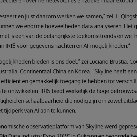
 speculeren over hemelevoluties en zoeken naar exopla
resteert en juist daarom werken we samen,” zei Li Qings
 kunnen we enorme hoeveelheden data analyseren. Het ge
emel is een van de belangrijkste toekomsttrends en we
an IRIS voor gegevensinzichten en AI-mogelijkheden.”
gelijkheden bieden is ons doel,” zei Luciano Brustia, 
stralia, Continentaal China en Korea. “Skyline heeft een
fficiënt en gemakkelijk toegang te hebben tot verschil
n te ontwikkelen. IRIS biedt werkelijk de hoge betrouwb
eiligheid en schaalbaarheid die nodig zijn om zowel uitda
t tijdperk van AI aan te kunnen.
tronomische observatieplatform van Skyline werd gepre
l Big Data Industry Expo 2019” in Guiyang en bezorgde 