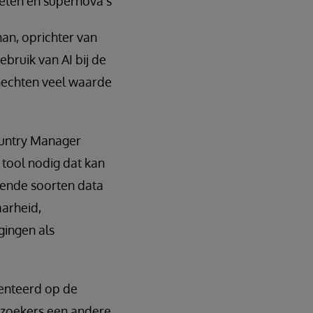
neten en supernova’s
han, oprichter van
bruik van AI bij de
 hechten veel waarde
Country Manager
 tool nodig dat kan
lende soorten data
aarheid,
gingen als
senteerd op de
bezoekers een andere