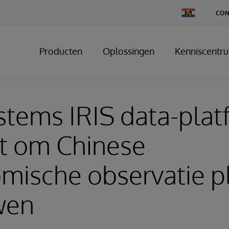
Change
CON
Country
Producten
Oplossingen
Kenniscentr
stems IRIS data-pla
kt om Chinese
mische observatie p
wen