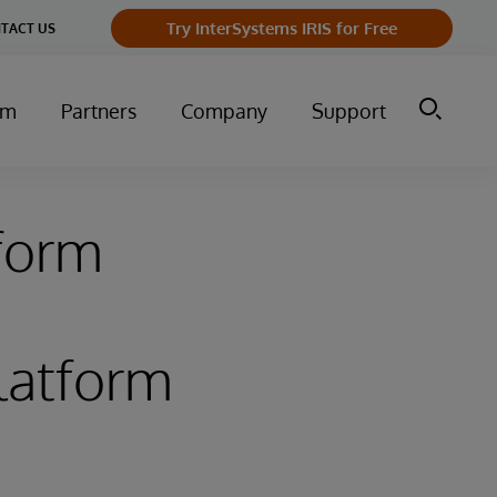
Try InterSystems IRIS for Free
TACT US
um
Partners
Company
Support
tform
latform