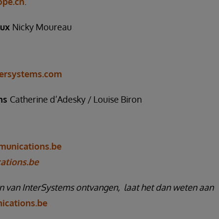
ope.cn
.
lux
Nicky Moureau
tersystems.com
ns
Catherine d’Adesky / Louise Biron
unications.be
tions.be
en van InterSystems ontvangen, laat het dan weten aan
cations.be