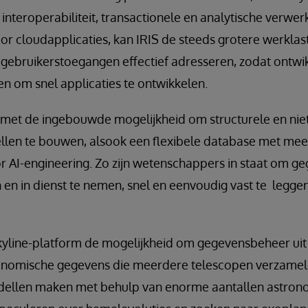
nteroperabiliteit, transactionele en analytische verwer
r cloudapplicaties, kan IRIS de steeds grotere werklas
ge gebruikerstoegangen effectief adresseren, zodat ontw
en om snel applicaties te ontwikkelen.
 met de ingebouwde mogelijkheid om structurele en niet
llen te bouwen, alsook een flexibele database met me
 AI-engineering. Zo zijn wetenschappers in staat om ge
en in dienst te nemen, snel en eenvoudig vast te legge
kyline-platform de mogelijkheid om gegevensbeheer uit 
tronomische gegevens die meerdere telescopen verzame
odellen maken met behulp van enorme aantallen astron