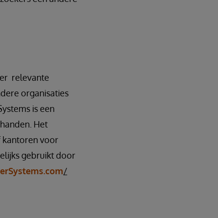
ter relevante
ndere organisaties
Systems is een
e handen. Het
f kantoren voor
lijks gebruikt door
terSystems.com
/