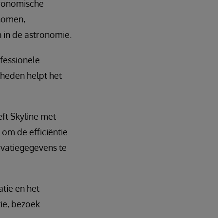
stronomische
onomen,
 in de astronomie.
fessionele
gheden helpt het
ft Skyline met
om de efficiëntie
rvatiegegevens te
tie en het
ie, bezoek