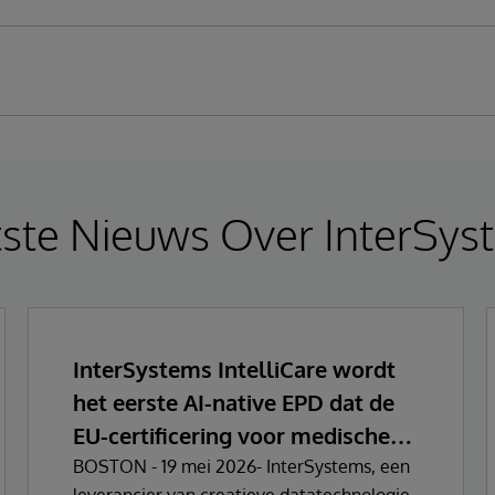
tste Nieuws Over InterSys
InterSystems IntelliCare wordt
het eerste AI-native EPD dat de
EU-certificering voor medische
hulpmiddelen behaalt
BOSTON - 19 mei 2026- InterSystems, een