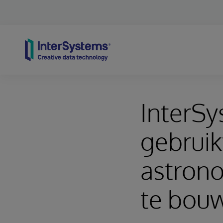
Skip to content
InterSy
gebrui
astrono
te bou