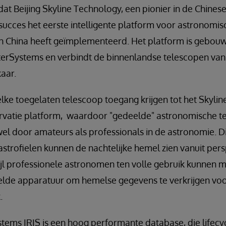
at Beijing Skyline Technology, een pionier in de Chine
succes het eerste intelligente platform voor astronomis
in China heeft geïmplementeerd. Het platform is gebouw
terSystems en verbindt de binnenlandse telescopen van
aar.
elke toegelaten telescoop toegang krijgen tot het Skyline
rvatie platform, waardoor "gedeelde" astronomische t
el door amateurs als professionals in de astronomie. D
strofielen kunnen de nachtelijke hemel zien vanuit per
ijl professionele astronomen ten volle gebruik kunnen 
elde apparatuur om hemelse gegevens te verkrijgen voo
.
stems IRIS is een hoog performante database, die lifecy