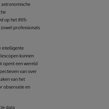
se astronomische
che
d op het IRIS-
 zowel professionals
 intelligente
elescopen kunnen
it opent een wereld
spectieven van over
maken van het
r observatie en
cle data