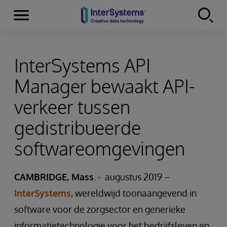
Menu
Skip to content
InterSystems API
Manager bewaakt API-
verkeer tussen
gedistribueerde
softwareomgevingen
CAMBRIDGE, Mass
. - augustus 2019 –
InterSystems
, wereldwijd toonaangevend in
software voor de zorgsector en generieke
informatietechnologie voor het bedrijfsleven en