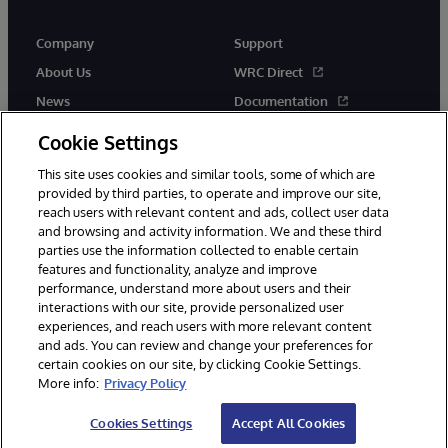
Company
Support
About Us
WRC Direct
News
Documentation
Events
Product Alerts & Advisories
Cookie Settings
Careers
This site uses cookies and similar tools, some of which are
provided by third parties, to operate and improve our site,
reach users with relevant content and ads, collect user data
and browsing and activity information. We and these third
parties use the information collected to enable certain
features and functionality, analyze and improve
performance, understand more about users and their
© 1996-2026 InterSystems Corporation, Cambridge, MA. All Rights
Reserved.
interactions with our site, provide personalized user
experiences, and reach users with more relevant content
Notices/Terms & Conditions
Privacy Statement
Guarantee
and ads. You can review and change your preferences for
Accessibility
certain cookies on our site, by clicking Cookie Settings.
More info:
Privacy Policy
Cookies Settings
Accept All Cookies