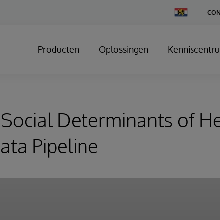
Change
CON
Country
Producten
Oplossingen
Kenniscentr
 Social Determinants of He
ata Pipeline