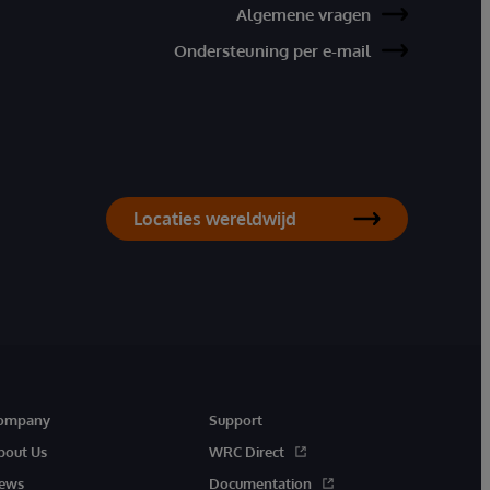
Algemene vragen
Ondersteuning per e-mail
Locaties wereldwijd
ompany
Support
bout Us
WRC Direct
ews
Documentation