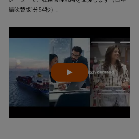
語吹替版1分54秒）。