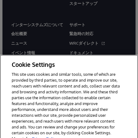
スタートアップ
インターシステムズについて
サポート
会社概要
緊急時の対応
ニュース
WRCダイレクト
イベント情報
ドキュメント
採用情報
製品に関するアラート＆
Cookie Settings
アドバイザリー
This site uses cookies and similar tools, some of which are
provided by third parties, to operate and improve our site,
reach users with relevant content and ads, collect user data
and browsing and activity information. We and these third
parties use the information collected to enable certain
features and functionality, analyze and improve
© 1996-2026Y InterSystems Corporation, Boston, MA. All Rights
performance, understand more about users and their
Reserved.
interactions with our site, provide personalized user
experiences, and reach users with more relevant content
お知らせ／ご利用規約
プライバシーステートメント
and ads. You can review and change your preferences for
保証について
アクセシビリティ
certain cookies on our site, by clicking Cookie Settings.