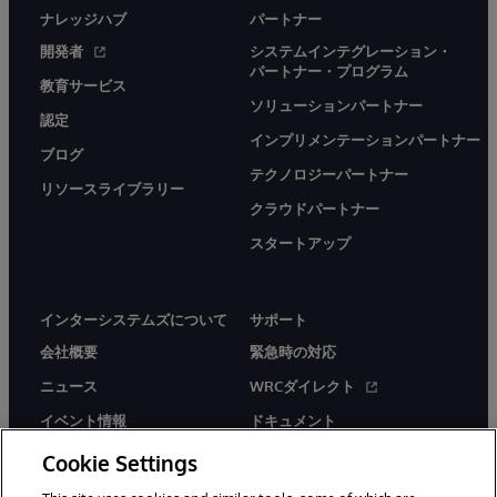
ナレッジハブ
パートナー
開発者
システムインテグレーション・
パートナー・プログラム
教育サービス
ソリューションパートナー
認定
インプリメンテーションパートナー
ブログ
テクノロジーパートナー
リソースライブラリー
クラウドパートナー
スタートアップ
インターシステムズについて
サポート
会社概要
緊急時の対応
ニュース
WRCダイレクト
イベント情報
ドキュメント
採用情報
製品に関するアラート＆
Cookie Settings
アドバイザリー