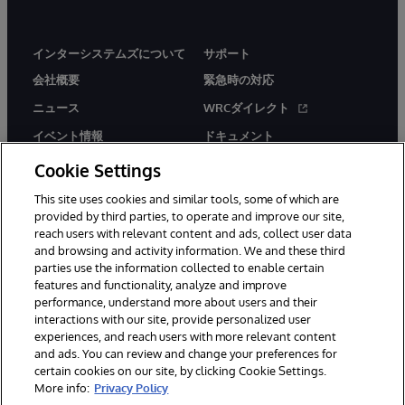
インターシステムズについて
サポート
会社概要
緊急時の対応
ニュース
WRCダイレクト
イベント情報
ドキュメント
採用情報
製品に関するアラート＆
Cookie Settings
アドバイザリー
This site uses cookies and similar tools, some of which are
provided by third parties, to operate and improve our site,
reach users with relevant content and ads, collect user data
and browsing and activity information. We and these third
parties use the information collected to enable certain
features and functionality, analyze and improve
performance, understand more about users and their
© 1996-2026Y InterSystems Corporation, Boston, MA. All Rights
Reserved.
interactions with our site, provide personalized user
experiences, and reach users with more relevant content
お知らせ／ご利用規約
プライバシーステートメント
and ads. You can review and change your preferences for
保証について
アクセシビリティ
certain cookies on our site, by clicking Cookie Settings.
More info:
Privacy Policy