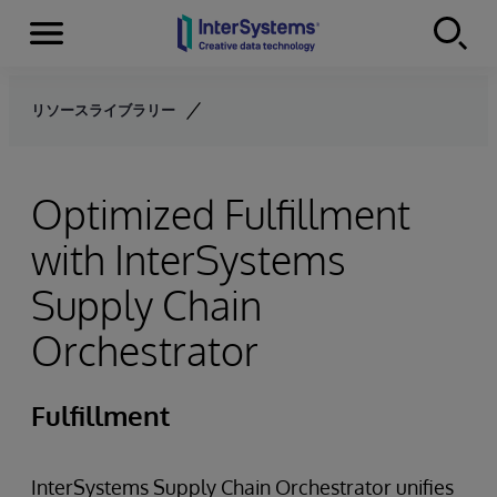
Menu
Skip to content
リソースライブラリー
Optimized Fulfillment
with InterSystems
Supply Chain
Orchestrator
Fulfillment
InterSystems Supply Chain Orchestrator unifies