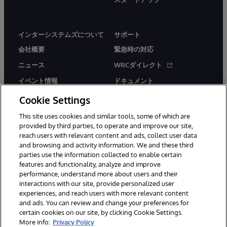
インターシステムズについて
サポート
会社概要
緊急時の対応
ニュース
WRCダイレクト
イベント情報
ドキュメント
採用情報
製品に関するアラート＆
Cookie Settings
アドバイザリー
This site uses cookies and similar tools, some of which are
provided by third parties, to operate and improve our site,
reach users with relevant content and ads, collect user data
and browsing and activity information. We and these third
parties use the information collected to enable certain
features and functionality, analyze and improve
© 1996-2026Y InterSystems Corporation, Boston, MA. All Rights
performance, understand more about users and their
Reserved.
interactions with our site, provide personalized user
experiences, and reach users with more relevant content
お知らせ／ご利用規約
プライバシーステートメント
and ads. You can review and change your preferences for
保証について
アクセシビリティ
certain cookies on our site, by clicking Cookie Settings.
More info:
Privacy Policy