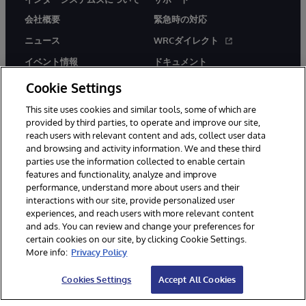
会社概要
緊急時の対応
ニュース
WRCダイレクト
イベント情報
ドキュメント
採用情報
製品に関するアラート＆
Cookie Settings
アドバイザリー
This site uses cookies and similar tools, some of which are
provided by third parties, to operate and improve our site,
reach users with relevant content and ads, collect user data
and browsing and activity information. We and these third
parties use the information collected to enable certain
features and functionality, analyze and improve
performance, understand more about users and their
© 1996-2026Y InterSystems Corporation, Boston, MA. All Rights
Reserved.
interactions with our site, provide personalized user
experiences, and reach users with more relevant content
お知らせ／ご利用規約
プライバシーステートメント
and ads. You can review and change your preferences for
保証について
アクセシビリティ
certain cookies on our site, by clicking Cookie Settings.
More info:
Privacy Policy
Cookies Settings
Accept All Cookies