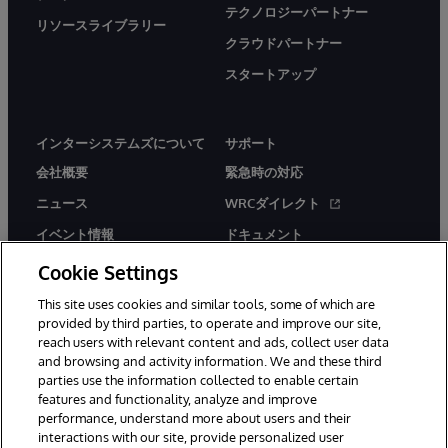
テクノロジーパートナー
リソースライブラリー
クラウドパートナー
スタートアップ
インターシステムズについて
サポート
会社概要
緊急時の対応
ニュース
WRCダイレクト
イベント情報
ドキュメント
採用情報
製品に関するアラート＆
Cookie Settings
アドバイザリー
This site uses cookies and similar tools, some of which are
provided by third parties, to operate and improve our site,
reach users with relevant content and ads, collect user data
and browsing and activity information. We and these third
parties use the information collected to enable certain
features and functionality, analyze and improve
© 1996-2026Y InterSystems Corporation, Boston, MA. All Rights
performance, understand more about users and their
Reserved.
interactions with our site, provide personalized user