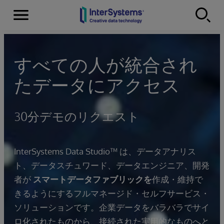
Menu
Skip to content
すべての人が統合され
たデータにアクセス
30分デモのリクエスト
InterSystems Data Studio™ は、データアナリス
ト、データスチュワード、データエンジニア、開発
者が
スマートデータファブリックを
作成・維持で
きるようにするフルマネージド・セルフサービス・
ソリューションです。企業データをバラバラでサイ
ロ化されたものから、接続された実用的なものへと