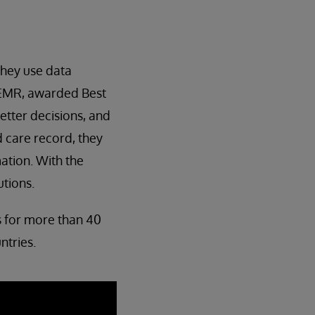
they use data
 EMR, awarded Best
etter decisions, and
 care record, they
ation. With the
tions.
s for more than 40
ntries.