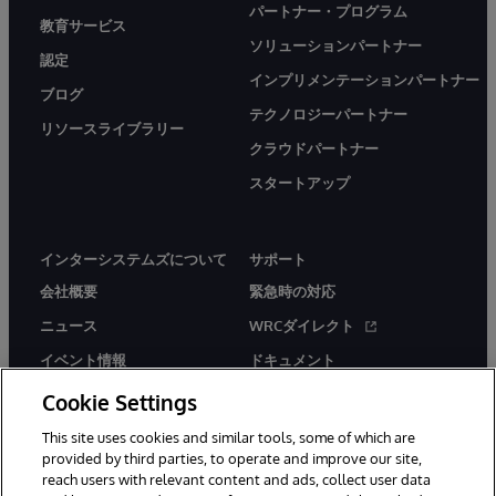
パートナー・プログラム
教育サービス
ソリューションパートナー
認定
インプリメンテーションパートナー
ブログ
テクノロジーパートナー
リソースライブラリー
クラウドパートナー
スタートアップ
インターシステムズについて
サポート
会社概要
緊急時の対応
ニュース
WRCダイレクト
イベント情報
ドキュメント
採用情報
製品に関するアラート＆
Cookie Settings
アドバイザリー
This site uses cookies and similar tools, some of which are
provided by third parties, to operate and improve our site,
reach users with relevant content and ads, collect user data