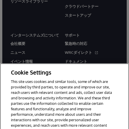
リソースライブラリー
クラウドパートナー
スタートアップ
インターシステムズについて
サポート
会社概要
緊急時の対応
ニュース
WRCダイレクト
イベント情報
ドキュメント
採用情報
製品に関するアラート＆
Cookie Settings
アドバイザリー
This site uses cookies and similar tools, some of which are
provided by third parties, to operate and improve our site,
reach users with relevant content and ads, collect user data
and browsing and activity information. We and these third
parties use the information collected to enable certain
features and functionality, analyze and improve
© 1996-2026Y InterSystems Corporation, Boston, MA. All Rights
performance, understand more about users and their
Reserved.
interactions with our site, provide personalized user
experiences, and reach users with more relevant content
お知らせ／ご利用規約
プライバシーステートメント