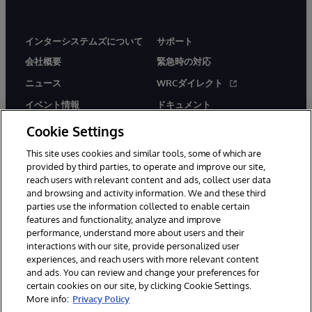
インターシステムズについて
サポート
会社概要
緊急時の対応
ニュース
WRCダイレクト
イベント情報
ドキュメント
採用情報
製品に関するアラート＆
Cookie Settings
アドバイザリー
This site uses cookies and similar tools, some of which are
provided by third parties, to operate and improve our site,
reach users with relevant content and ads, collect user data
and browsing and activity information. We and these third
parties use the information collected to enable certain
features and functionality, analyze and improve
© 1996-2026Y InterSystems Corporation, Boston, MA. All Rights
performance, understand more about users and their
Reserved.
interactions with our site, provide personalized user
experiences, and reach users with more relevant content
お知らせ／ご利用規約
プライバシーステートメント
and ads. You can review and change your preferences for
保証について
アクセシビリティ
certain cookies on our site, by clicking Cookie Settings.
More info:
Privacy Policy