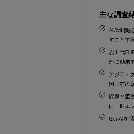
主な調査
AI/ML
すことで
次世代E
かに効果
アジア・
国固有の
課題と困
にEHR
GenAI