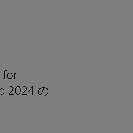
for
ord 2024 の
。