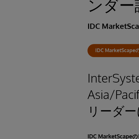
ンダー評
IDC MarketSc
IDC MarketS
InterSys
Asia/Paci
リーダー
IDC MarketS