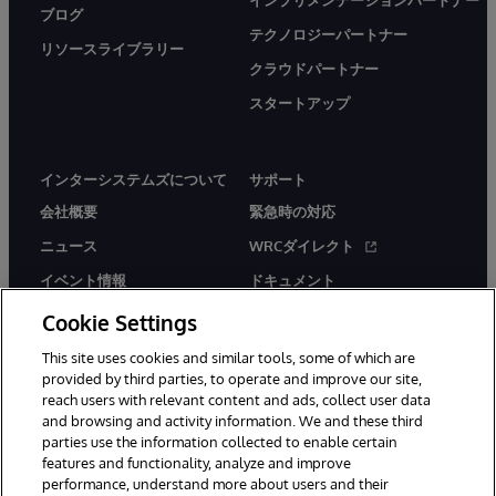
インプリメンテーションパートナー
ブログ
テクノロジーパートナー
リソースライブラリー
クラウドパートナー
スタートアップ
インターシステムズについて
サポート
会社概要
緊急時の対応
ニュース
WRCダイレクト
イベント情報
ドキュメント
採用情報
製品に関するアラート＆
Cookie Settings
アドバイザリー
This site uses cookies and similar tools, some of which are
provided by third parties, to operate and improve our site,
reach users with relevant content and ads, collect user data
and browsing and activity information. We and these third
parties use the information collected to enable certain
features and functionality, analyze and improve
performance, understand more about users and their
© 1996-2026Y InterSystems Corporation, Boston, MA. All Rights