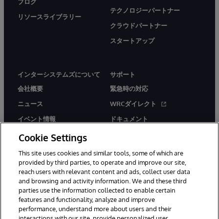
ブログ
テクノロジーパートナー
リソースライブラリー
クラウドパートナー
スタートアップ
インターシステムズについて
サポート
会社概要
緊急時の対応
ニュース
WRCダイレクト
イベント情報
ドキュメント
採用情報
製品に関するアラート＆
Cookie Settings
アドバイザリー
This site uses cookies and similar tools, some of which are
provided by third parties, to operate and improve our site,
reach users with relevant content and ads, collect user data
and browsing and activity information. We and these third
parties use the information collected to enable certain
features and functionality, analyze and improve
© 1996-2026Y InterSystems Corporation, Boston, MA. All Rights
performance, understand more about users and their
Reserved.
interactions with our site, provide personalized user