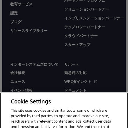
パートナー・プログラム
教育サービス
ソリューションパートナー
認定
インプリメンテーションパートナー
ブログ
テクノロジーパートナー
リソースライブラリー
クラウドパートナー
スタートアップ
インターシステムズについて
サポート
会社概要
緊急時の対応
ニュース
WRCダイレクト
イベント情報
ドキュメント
採用情報
製品に関するアラート＆
Cookie Settings
アドバイザリー
This site uses cookies and similar tools, some of which are
provided by third parties, to operate and improve our site,
reach users with relevant content and ads, collect user data
and browsing and activity information. We and these third