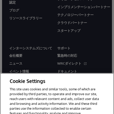
認定
インプリメンテーションパートナー
ブログ
テクノロジーパートナー
リソースライブラリー
クラウドパートナー
スタートアップ
インターシステムズについて
サポート
会社概要
緊急時の対応
ニュース
WRCダイレクト
イベント情報
ドキュメント
採用情報
製品に関するアラート＆
Cookie Settings
アドバイザリー
This site uses cookies and similar tools, some of which are
provided by third parties, to operate and improve our site,
reach users with relevant content and ads, collect user data
and browsing and activity information. We and these third
parties use the information collected to enable certain
features and functionality, analyze and improve