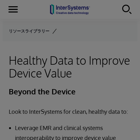
Menu
Skip to content
リソースライブラリー
Healthy Data to Improve
Device Value
Beyond the Device
Look to InterSystems for clean, healthy data to:
Leverage EMR and clinical systems
interoperability to improve device value