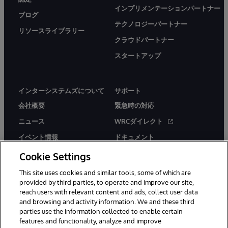
インプリメンテーションパートナー
ブログ
テクノロジーパートナー
リソースライブラリー
クラウドパートナー
スタートアップ
インターシステムズについて
サポート
会社概要
緊急時の対応
ニュース
WRCダイレクト
イベント情報
ドキュメント
採用情報
製品に関するアラート＆
Cookie Settings
アドバイザリー
This site uses cookies and similar tools, some of which are
provided by third parties, to operate and improve our site,
reach users with relevant content and ads, collect user data
and browsing and activity information. We and these third
parties use the information collected to enable certain
features and functionality, analyze and improve