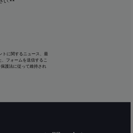
い.**
ントに関するニュース、最
た、フォームを送信するこ
タ保護法に従って維持され