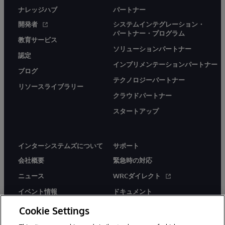
ナレッジハブ
パートナー
開発者
システムインテグレーション・
パートナー・プログラム
教育サービス
ソリューションパートナー
認定
インプリメンテーションパートナー
ブログ
テクノロジーパートナー
リソースライブラリー
クラウドパートナー
スタートアップ
インターシステムズについて
サポート
会社概要
緊急時の対応
ニュース
WRCダイレクト
イベント情報
ドキュメント
採用情報
製品に関するアラート＆
Cookie Settings
アドバイザリー