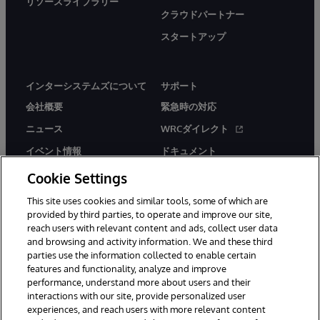
リソースライブラリー
クラウドパートナー
スタートアップ
インターシステムズについて
サポート
会社概要
緊急時の対応
ニュース
WRCダイレクト
イベント情報
ドキュメント
採用情報
製品に関するアラート＆
Cookie Settings
アドバイザリー
This site uses cookies and similar tools, some of which are
provided by third parties, to operate and improve our site,
reach users with relevant content and ads, collect user data
and browsing and activity information. We and these third
parties use the information collected to enable certain
features and functionality, analyze and improve
© 1996-2026Y InterSystems Corporation, Boston, MA. All Rights
performance, understand more about users and their
Reserved.
interactions with our site, provide personalized user
experiences, and reach users with more relevant content
お知らせ／ご利用規約
プライバシーステートメント