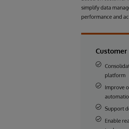
simplify data mana
performance and acc
Customer 
Consolidat
platform
Improve o
automati
Support d
Enable rea