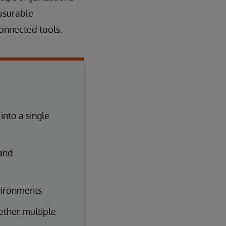
asurable
onnected tools.
nto a single
 and
vironments
gether multiple