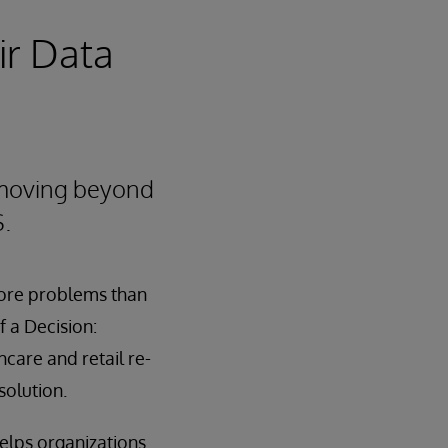
ir Data
 moving beyond
S.
more problems than
f a Decision:
care and retail re-
solution.
elps organizations