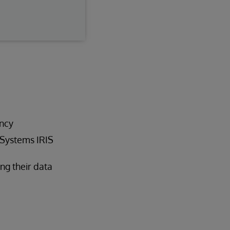
ncy
rSystems IRIS
ng their data