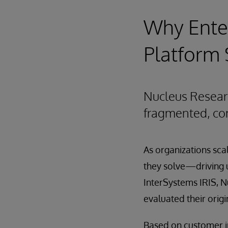
Why Enter
Platform 
Nucleus Resear
fragmented, com
As organizations sc
they solve—driving u
InterSystems IRIS, N
evaluated their orig
Based on customer in