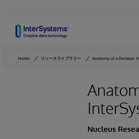
Skip to content
Home
リソースライブラリー
Anatomy of a Decision: I
Anatomy
InterSy
Nucleus Resea