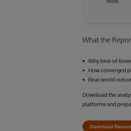
tools
What the Repor
Why best-of-breed
How converged pl
Real-world outcom
Download the analyst
platforms and prepar
Download Resour