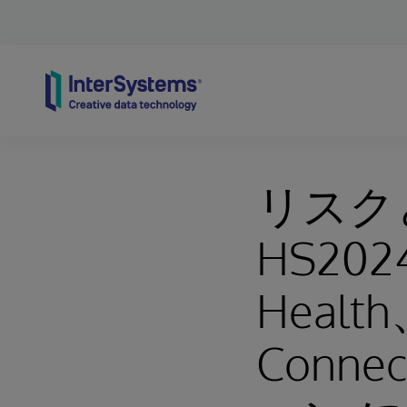
Skip to content
リスク
HS2024
Health
Conne