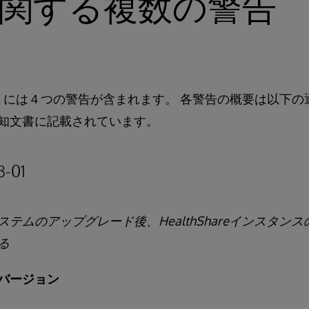
に関する複数の警告
知
には４つの警告が含まれます。 各警告の概要は以下の
知文書に記載されています。
-01
テムのアップグレード後、HealthShareインスタン
る
バージョン