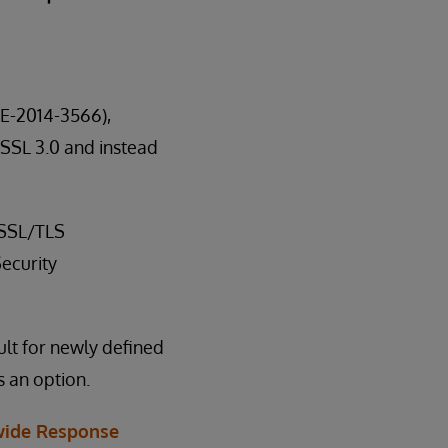
VE-2014-3566),
 SSL 3.0 and instead
 SSL/TLS
ecurity
ult for newly defined
s an option.
ide Response