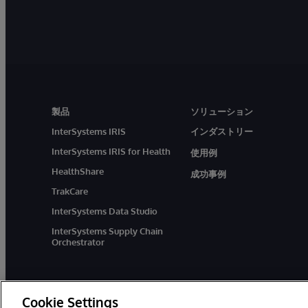
製品
ソリューション
InterSystems IRIS
インダストリー
InterSystems IRIS for Health
使用例
HealthShare
成功事例
TrakCare
InterSystems Data Studio
InterSystems Supply Chain
Orchestrator
Cookie Settings