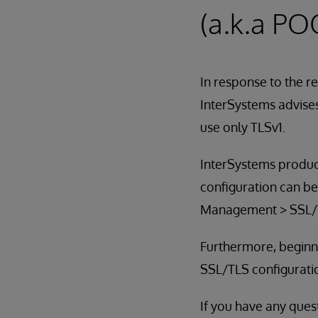
(a.k.a PO
In response to the r
InterSystems advises
use only TLSv1.
InterSystems produc
configuration can b
Management > SSL/T
Furthermore, beginni
SSL/TLS configuration
If you have any ques