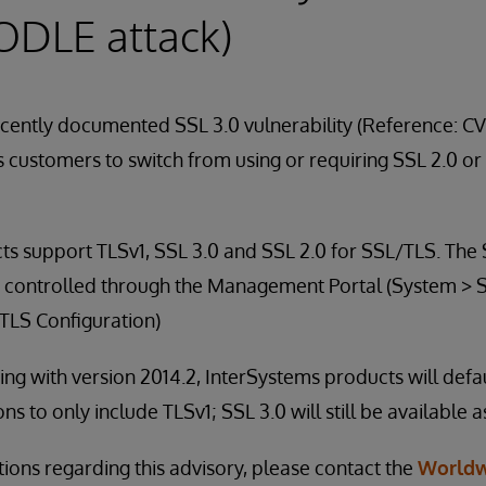
ODLE attack)
ecently documented SSL 3.0 vulnerability (Reference: C
 customers to switch from using or requiring SSL 2.0 or
ts support TLSv1, SSL 3.0 and SSL 2.0 for SSL/TLS. The
e controlled through the Management Portal (System > S
LS Configuration)
ng with version 2014.2, InterSystems products will defa
s to only include TLSv1; SSL 3.0 will still be available a
tions regarding this advisory, please contact the
Worldw