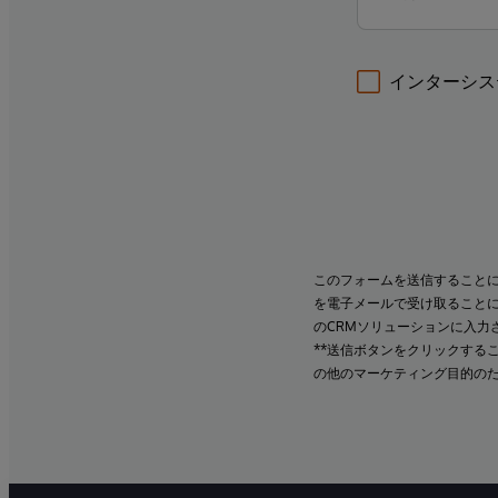
インターシス
このフォームを送信すること
を電子メールで受け取ること
のCRMソリューションに入力
**送信ボタンをクリックする
の他のマーケティング目的の