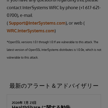
contact InterSystems WRC by phone (+1 617-621-
0700), e-mail
(
Support@InterSystems.com
), or web (
WRC.InterSystems.com
)
*OpenSSL versions 1.0.1 through 1.0.1f are vulnerable to this attack. The
latest version of OpenSSL InterSystems distributes is 1.0.0e, which is not
vulnerable to this attack.
最新のアラート＆アドバイザリー
2026年 7月 23日
HealthShare に関する勧告