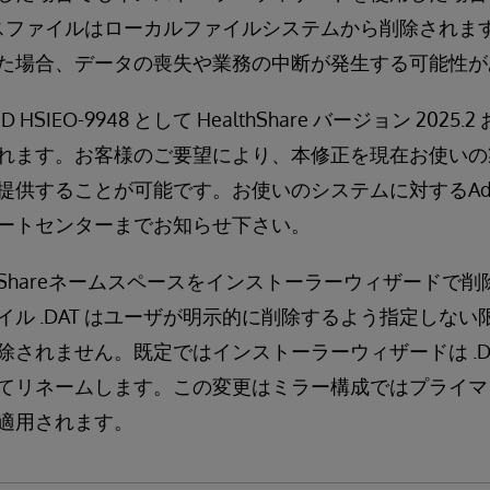
タベースファイルはローカルファイルシステムから削除され
た場合、データの喪失や業務の中断が発生する可能性が
SIEO-9948 として HealthShare バージョン 202
れます。お客様のご要望により、本修正を現在お使いの製品
提供することが可能です。お使いのシステムに対するAdh
ートセンターまでお知らせ下さい。
thShareネームスペースをインストーラーウィザードで
イル .DAT はユーザが明示的に削除するよう指定しな
除されません。既定ではインストーラーウィザードは .D
てリネームします。この変更はミラー構成ではプライマ
適用されます。