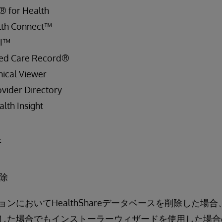
® for Health
lth Connect™
PI™
ied Care Record®
ical Viewer
vider Directory
lth Insight
件
除
ンにおいてHealthShareデータベースを削除した場
した場合でもインストーラーウィザードを使用した場合