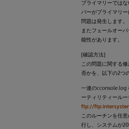
プライマリーではな
バーがプライマリー
問題は発生します。
またフェールオーバ
能性があります。
[確認方法]
この問題に関する修
否かを、以下の2つ
一連のcconsol
ーティリティールー
ftp://ftp.intersys
このルーチンを任意の適
行し、システムが201