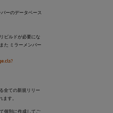
メンバーのデータベース
リビルドが必要にな
また ミラーメンバー
e.cls?
される全ての新規リリー
まれます。
て個別に作成してご