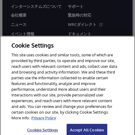
インターシステムズについて
サポート
会社概要
緊急時の対応
ニュース
WRCダイレクト
イベント情報
ドキュメント
採用情報
製品に関するアラート＆
Cookie Settings
アドバイザリー
This site uses cookies and similar tools, some of which are
provided by third parties, to operate and improve our site,
reach users with relevant content and ads, collect user data
and browsing and activity information. We and these third
parties use the information collected to enable certain
features and functionality, analyze and improve
© 1996-2026Y InterSystems Corporation, Boston, MA. All Rights
performance, understand more about users and their
Reserved.
interactions with our site, provide personalized user
experiences, and reach users with more relevant content
お知らせ／ご利用規約
プライバシーステートメント
and ads. You can review and change your preferences for
保証について
アクセシビリティ
certain cookies on our site, by clicking Cookie Settings.
More info:
Privacy Policy
Cookies Settings
Accept All Cookies