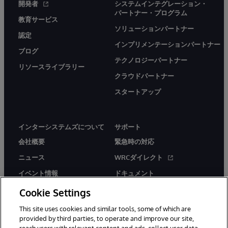
開発者
システムインテグレーション・
パートナー・プログラム
教育サービス
ソリューションパートナー
認定
インプリメンテーションパートナー
ブログ
テクノロジーパートナー
リソースライブラリー
クラウドパートナー
スタートアップ
インターシステムズについて
サポート
会社概要
緊急時の対応
ニュース
WRCダイレクト
イベント情報
ドキュメント
採用情報
製品に関するアラート＆
Cookie Settings
アドバイザリー
This site uses cookies and similar tools, some of which are
provided by third parties, to operate and improve our site,