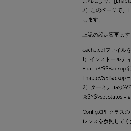
これにより、[Enabl
2）このページで、En
します。
上記の設定変更はす
cache.cpfファ
1）インストールディレク
EnableVSSBack
EnableVSSBackup = 
2）ターミナルの%
%SYS>set status = ##
Config.CPF クラ
レンスを参照してく