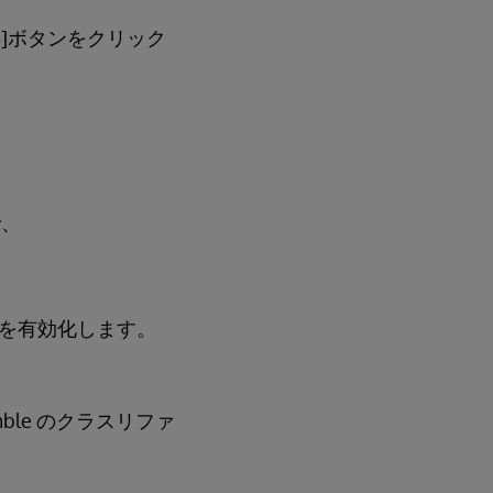
保存]ボタンをクリック
で、
更を有効化します。
emble のクラスリファ