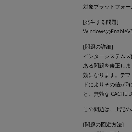
対象プラットフォーム:
[発生する問題]
WindowsのEna
[問題の詳細]
インターシステムズ
ある問題を修正しました
効になります。デフォル
ドによりその値が0に
と、無効な CACHE
この問題は、上記の
[問題の回避方法]