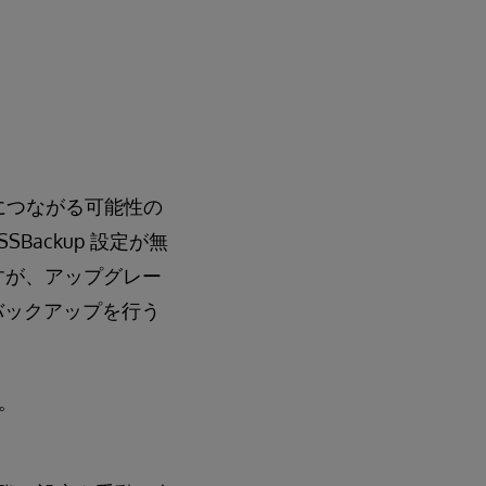
プにつながる可能性の
Backup 設定が無
)ですが、アップグレー
 バックアップを行う
。