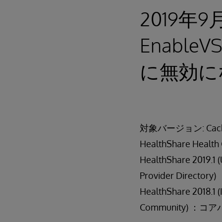
2019年9
Enabl
に無効に
対象バージョン: Cache およ
HealthShare Health
HealthShare 2019.1 (
Provider Directo
HealthShare 2018.1 (
Community) ：コアバ