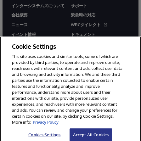
インターシステムズについて
サポート
会社概要
緊急時の対応
ニュース
WRCダイレクト
イベント情報
ドキュメント
採用情報
製品に関するアラート＆
Cookie Settings
アドバイザリー
This site uses cookies and similar tools, some of which are
provided by third parties, to operate and improve our site,
reach users with relevant content and ads, collect user data
and browsing and activity information. We and these third
parties use the information collected to enable certain
features and functionality, analyze and improve
© 1996-2026Y InterSystems Corporation, Boston, MA. All Rights
performance, understand more about users and their
Reserved.
interactions with our site, provide personalized user
experiences, and reach users with more relevant content
お知らせ／ご利用規約
プライバシーステートメント
and ads. You can review and change your preferences for
保証について
アクセシビリティ
certain cookies on our site, by clicking Cookie Settings.
More info:
Privacy Policy
Cookies Settings
Accept All Cookies