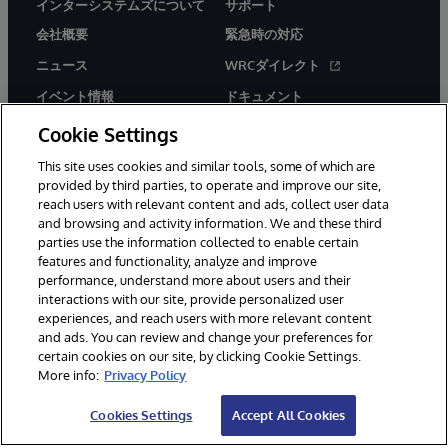
インターシステムズについて
サポート
会社概要
緊急時の対応
ニュース
WRCダイレクト
イベント情報
ドキュメント
採用情報
製品に関するアラート＆
Cookie Settings
アドバイザリー
This site uses cookies and similar tools, some of which are
provided by third parties, to operate and improve our site,
reach users with relevant content and ads, collect user data
and browsing and activity information. We and these third
parties use the information collected to enable certain
features and functionality, analyze and improve
© 1996-2026Y InterSystems Corporation, Boston, MA. All Rights
performance, understand more about users and their
Reserved.
interactions with our site, provide personalized user
experiences, and reach users with more relevant content
お知らせ／ご利用規約
プライバシーステートメント
and ads. You can review and change your preferences for
保証について
アクセシビリティ
certain cookies on our site, by clicking Cookie Settings.
More info:
Privacy Policy
Cookies Settings
Accept All Cookies