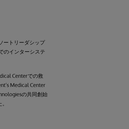
して、ソートリーダシップ
でのインターシステ
al Centerでの救
edical Center
ologiesの共同創始
た。