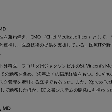
 MD
ね備え、CMO （Chief Medical officer）と
と連携し、医療技術の提供を支援している。医療IT分野
。
医、フロリダ州ジャクソンビルのSt. Vincent’s Medic
勤務を含め、30年近くの臨床経験をもつ。St. Vincent’s M
管理を牽引する立場でもあった。また、Xpress Techn
として勤務したほか、ED文書システムの開発にも携わっ
y, MD