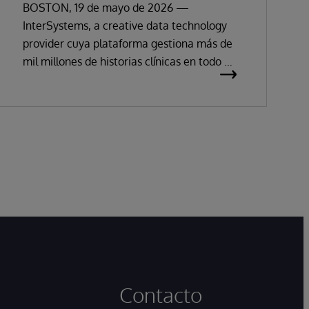
certificación del Reglamento
BOSTON, 19 de mayo de 2026 —
InterSystems, a creative data technology
Europeo de Dispositivos Médicos
provider cuya plataforma gestiona más de
mil millones de historias clínicas en todo el
mundo, ha anunciado que sus soluciones de
historia clínica electrónica han obtenido la
certificación como productos sanitarios de
clase IIa, del inglés Class IIa Medical
Devices under Regulation (MDR) conforme
al Reglamento (UE) 2017/745 sobre los
productos sanitarios.
Contacto