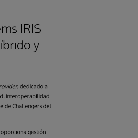
ems IRIS
íbrido y
rovider
, dedicado a
d, interoperabilidad
te de Challengers del
roporciona gestión