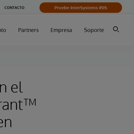
Pruebe InterSystems IRIS
CONTACTO
nto
Partners
Empresa
Soporte
n el
rant™
en