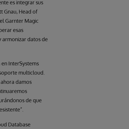
nte es integrar sus
ott Gnau, Head of
el Garnter Magic
perar esas
 y armonizar datos de
n en InterSystems
 soporte multicloud.
n, ahora damos
ontinuaremos
egurándonos de que
esistente”.
loud Database