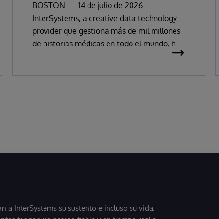
electrónica empresarial
BOSTON — 14 de julio de 2026 —
InterSystems, a creative data technology
provider que gestiona más de mil millones
de historias médicas en todo el mundo, ha
anunciado hoy que ha sido reconocida
como «Líder» de historias clínicas
electrónicas (HCE) en el Magic Quadrant
de Gartner 2026.
 a InterSystems su sustento e incluso su vida.