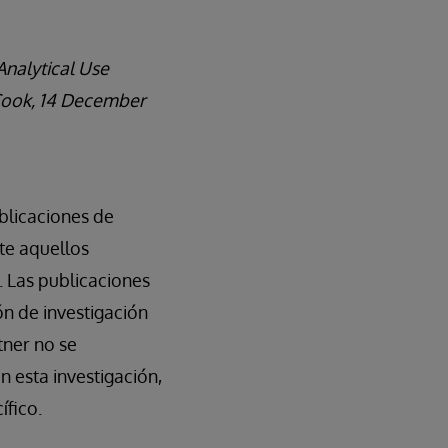
nalytical Use
Cook,
14 December
blicaciones de
nte aquellos
 Las publicaciones
ón de investigación
tner no se
n esta investigación,
ífico.