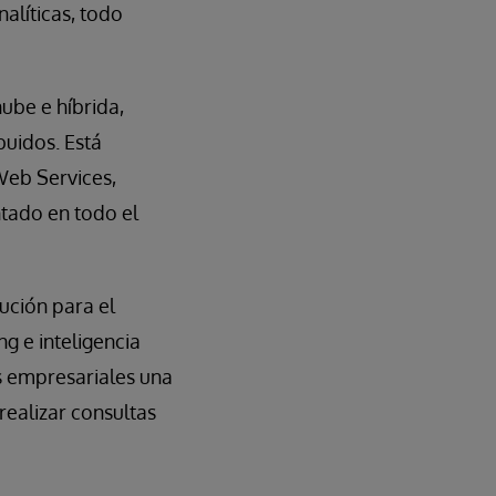
alíticas, todo
ube e híbrida,
buidos. Está
Web Services,
ntado en todo el
ución para el
ng e inteligencia
os empresariales una
 realizar consultas