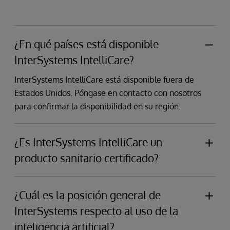
¿En qué países está disponible
InterSystems IntelliCare?
InterSystems IntelliCare está disponible fuera de
Estados Unidos. Póngase en contacto con nosotros
para confirmar la disponibilidad en su región.
¿Es InterSystems IntelliCare un
producto sanitario certificado?
Sí, las soluciones de historia clínica electrónica
(HCE) de InterSystems han obtenido la certificación
¿Cuál es la posición general de
del Reglamento de Productos Sanitarios (MDR) de
InterSystems respecto al uso de la
Clase IIa y el marcado CE en virtud del Reglamento
inteligencia artificial?