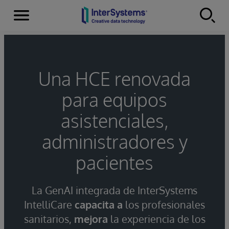
Secciones
Skip to content
Una HCE renovada
para equipos
asistenciales,
administradores y
pacientes
La GenAI integrada de InterSystems
IntelliCare
capacita a
los profesionales
sanitarios,
mejora
la experiencia de los