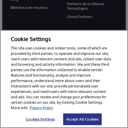
Partners de la Alianza
Biblioteca de recursos
Tecnológica
Cloud Partners
Empresa
Soporte
Cookie Settings
Sobre nosotros
Para contactar directamente
This site uses cookies and similar tools, some of which are
Noticias
Centro de Soporte Global
provided by third parties, to operate and improve our site,
(WRC)
reach users with relevant content and ads, collect user data
Eventos
and browsing and activity information. We and these third
Documentación
Empleo
parties use the information collected to enable certain
Product Alerts &amp;
features and functionality, analyze and improve
Advisories
performance, understand more about users and their
interactions with our site, provide personalized user
experiences, and reach users with more relevant content
and ads. You can review and change your preferences for
certain cookies on our site, by clicking Cookie Settings.
More info:
Privacy Policy
1996-2026 InterSystems Corporation, Boston, MA. Todos los
Cookies Settings
Accept All Cookies
derechos reservados.