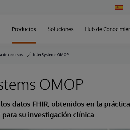
Change
Country
Productos
Soluciones
Hub de Conocimie
ca de recursos
InterSystems OMOP
ystems OMOP
os datos FHIR, obtenidos en la práctica 
ara su investigación clínica