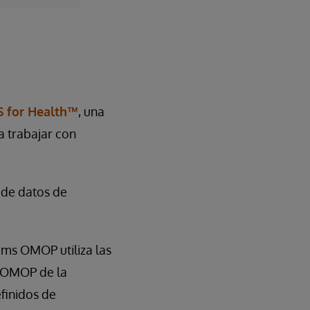
S for Health™
, una
a trabajar con
n de datos de
ms OMOP utiliza las
o OMOP de la
finidos de