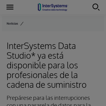
Secciones
Skip to content
Noticias
InterSystems Data
Studio* ya está
disponible para los
profesionales de la
cadena de suministro
Prepárese para las interrupciones
con una pasarela de datos para la