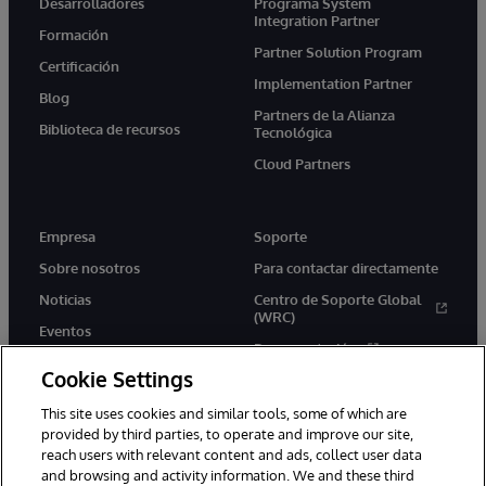
Desarrolladores
Programa System
Integration Partner
Formación
Partner Solution Program
Certificación
Implementation Partner
Blog
Partners de la Alianza
Biblioteca de recursos
Tecnológica
Cloud Partners
Empresa
Soporte
Sobre nosotros
Para contactar directamente
Noticias
Centro de Soporte Global
(WRC)
Eventos
Documentación
Empleo
Cookie Settings
Product Alerts &amp;
Advisories
This site uses cookies and similar tools, some of which are
provided by third parties, to operate and improve our site,
reach users with relevant content and ads, collect user data
and browsing and activity information. We and these third