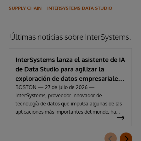
SUPPLY CHAIN
INTERSYSTEMS DATA STUDIO
Últimas noticias sobre InterSystems.
InterSystems lanza el asistente de IA
de Data Studio para agilizar la
exploración de datos empresariales
y la obtención de información
BOSTON — 27 de julio de 2026 —
InterSystems, proveedor innovador de
tecnología de datos que impulsa algunas de las
aplicaciones más importantes del mundo, ha
anunciado hoy la disponibilidad de InterSystems
Data Studio™ AI Assistant, una nueva extensión
para InterSystems Data Studio basada en IA