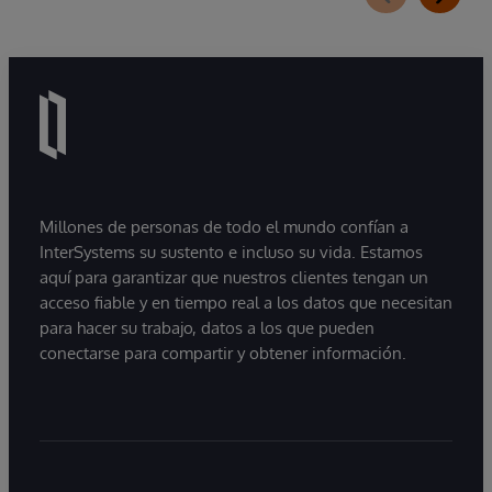
generativa que permite a las organizaciones
comprender, explorar, consultar y visualizar sus
datos de forma más sencilla mediante
interacciones en lenguaje natural. A medida que
las organizaciones pasan de experimentar con
la IA a utilizarla en entornos de producción,
muchas descubren que la principal dificultad no
reside en el modelo, sino en proporcionar a
Millones de personas de todo el mundo confían a
estos sistemas acceso a información fiable,
InterSystems su sustento e incluso su vida. Estamos
actualizada y preparada para su uso
aquí para garantizar que nuestros clientes tengan un
empresarial.
acceso fiable y en tiempo real a los datos que necesitan
para hacer su trabajo, datos a los que pueden
conectarse para compartir y obtener información.