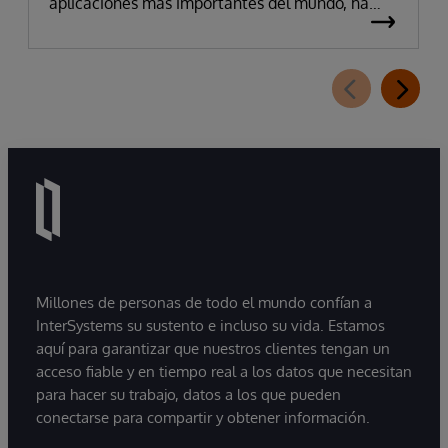
aplicaciones más importantes del mundo, ha
anunciado hoy la disponibilidad de InterSystems
Data Studio™ AI Assistant, una nueva extensión
para InterSystems Data Studio basada en IA
generativa que permite a las organizaciones
comprender, explorar, consultar y visualizar sus
datos de forma más sencilla mediante
interacciones en lenguaje natural. A medida que
las organizaciones pasan de experimentar con
la IA a utilizarla en entornos de producción,
muchas descubren que la principal dificultad no
reside en el modelo, sino en proporcionar a
Millones de personas de todo el mundo confían a
estos sistemas acceso a información fiable,
InterSystems su sustento e incluso su vida. Estamos
actualizada y preparada para su uso
aquí para garantizar que nuestros clientes tengan un
empresarial.
acceso fiable y en tiempo real a los datos que necesitan
para hacer su trabajo, datos a los que pueden
conectarse para compartir y obtener información.