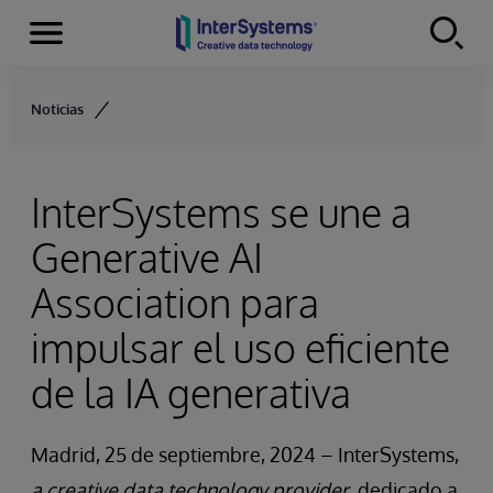
Secciones
Skip to content
Noticias
InterSystems se une a
Generative AI
Association para
impulsar el uso eficiente
de la IA generativa
Madrid, 25 de septiembre, 2024 – InterSystems,
a creative data technology provider
, dedicado a