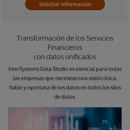
Solicitar información
autorización y la auditabilidad
integradas garantizan el cumplimiento
a prueba de manipulaciones de los
mandatos internos y normativos.
Transformación de los Servicios
Financieros
con datos unificados
InterSystems Data Studio es esencial para todas
las empresas que necesitan una visión única,
fiable y oportuna de los datos en todos los silos
de datos.