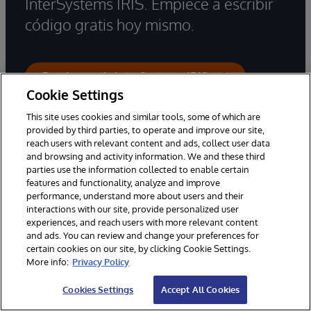
InterSystems IRIS. Empiece a escribir
código gratis hoy mismo.
Pruebe gratis InterSystems IRIS
Cookie Settings
Contacto
This site uses cookies and similar tools, some of which are
provided by third parties, to operate and improve our site,
reach users with relevant content and ads, collect user data
Oficina principal:
+34 91 484 1880
and browsing and activity information. We and these third
Ventas:
+34 91 484 1880
parties use the information collected to enable certain
features and functionality, analyze and improve
Soporte:
+34 916 574 347
performance, understand more about users and their
interactions with our site, provide personalized user
experiences, and reach users with more relevant content
Consultas Generales
and ads. You can review and change your preferences for
Asistencia por correo electrónico
certain cookies on our site, by clicking Cookie Settings.
More info:
Privacy Policy
Oficinas en todo el mundo
Cookies Settings
Accept All Cookies