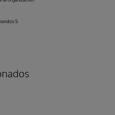
omandos S
ionados