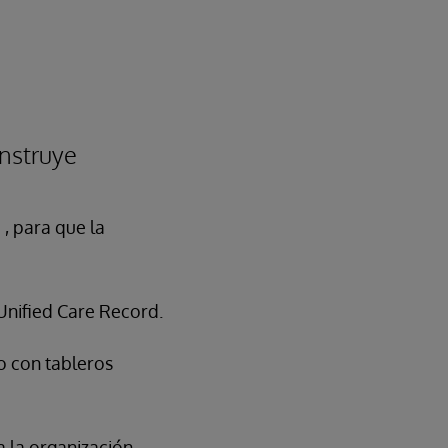
onstruye
c
, para que la
Unified Care Record.
o con tableros
a la organización