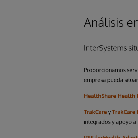
Análisis e
InterSystems sitú
Proporcionamos servi
empresa pueda situar 
HealthShare Health 
TrakCare
y
TrakCare 
integrados y apoyo a l
IRIS forHealth Adapt