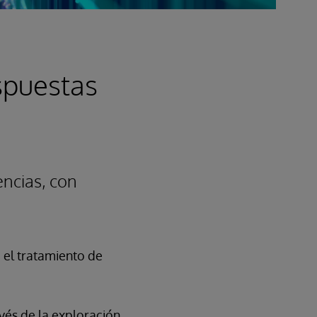
spuestas
encias, con
 el tratamiento de
vés de la exploración