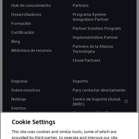
Hub de conocimiento
Partners
Desarrolladores
Programa System
Integration Partner
Formación
Partner Solution Program
Certificación
Implementation Partner
Blog
Partners de la Alianza
Biblioteca de recursos
Tecnológica
Cloud Partners
Empresa
Soporte
Sobre nosotros
Para contactar directamente
Noticias
Centro de Soporte Global
(WRC)
Eventos
Documentación
Empleo
Cookie Settings
Product Alerts &amp;
Advisories
This site uses cookies and similar tools, some of which are
provided by third parties, to operate and improve our site,