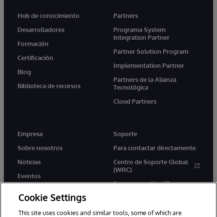
Hub de conocimiento
Partners
Desarrolladores
Programa System
Integration Partner
Formación
Partner Solution Program
Certificación
Implementation Partner
Blog
Partners de la Alianza
Biblioteca de recursos
Tecnológica
Cloud Partners
Empresa
Soporte
Sobre nosotros
Para contactar directamente
Noticias
Centro de Soporte Global
(WRC)
Eventos
Documentación
Empleo
Cookie Settings
Product Alerts &amp;
Advisories
This site uses cookies and similar tools, some of which are