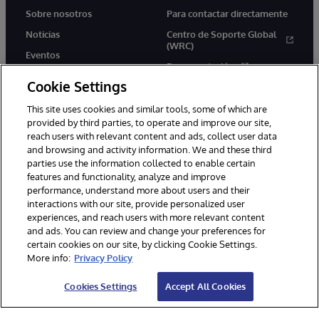
Sobre nosotros
Para contactar directamente
Noticias
Centro de Soporte Global
(WRC)
Eventos
Documentación
Empleo
Cookie Settings
Product Alerts &amp;
Advisories
This site uses cookies and similar tools, some of which are
provided by third parties, to operate and improve our site,
reach users with relevant content and ads, collect user data
and browsing and activity information. We and these third
parties use the information collected to enable certain
features and functionality, analyze and improve
performance, understand more about users and their
1996-2026 InterSystems Corporation, Boston, MA. Todos los
derechos reservados.
interactions with our site, provide personalized user
experiences, and reach users with more relevant content
Avisos/Términos y condiciones
Declaración de privacidad
and ads. You can review and change your preferences for
Garantía de devolución
Accesibilidad
certain cookies on our site, by clicking Cookie Settings.
More info:
Privacy Policy
Cookies Settings
Accept All Cookies