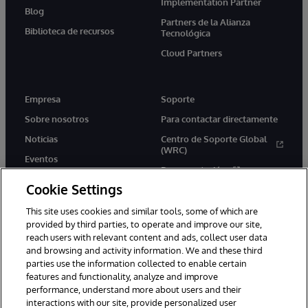
Implementation Partner
Blog
Partners de la Alianza
Biblioteca de recursos
Tecnológica
Cloud Partners
Empresa
Soporte
Sobre nosotros
Para contactar directamente
Noticias
Centro de Soporte Global
(WRC)
Eventos
Documentación
Empleo
Cookie Settings
Product Alerts &amp;
Advisories
This site uses cookies and similar tools, some of which are
provided by third parties, to operate and improve our site,
reach users with relevant content and ads, collect user data
and browsing and activity information. We and these third
parties use the information collected to enable certain
features and functionality, analyze and improve
performance, understand more about users and their
1996-2026 InterSystems Corporation, Boston, MA. Todos los
derechos reservados.
interactions with our site, provide personalized user