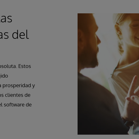
las
as del
bsoluta. Estos
jido
a prosperidad y
os clientes de
el software de