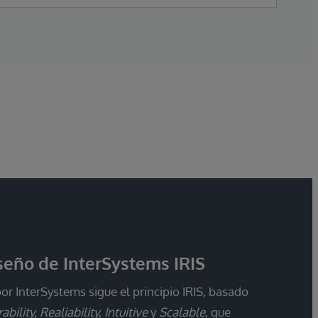
iseño de InterSystems IRIS
r InterSystems sigue el principio IRIS, basado
ability, Realiability, Intuitive
y
Scalable
, que