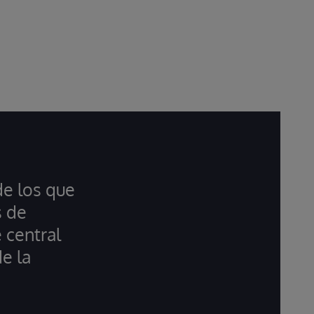
de los que
s de
 central
e la