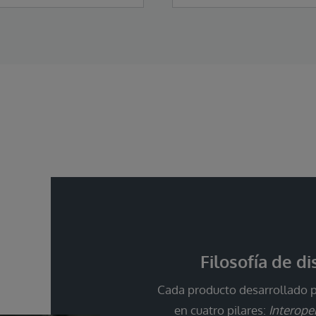
Filosofía de d
Cada producto desarrollado po
en cuatro pilares:
Interoper