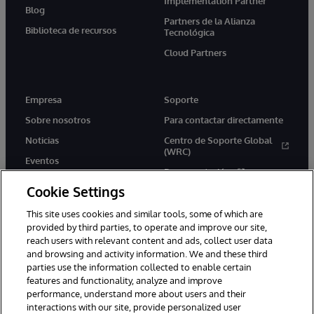
Implementation Partner
Blog
Partners de la Alianza
Biblioteca de recursos
Tecnológica
Cloud Partners
Empresa
Soporte
Sobre nosotros
Para contactar directamente
Noticias
Centro de Soporte Global
(WRC)
Eventos
Documentación
Empleo
Cookie Settings
Product Alerts &amp;
Advisories
This site uses cookies and similar tools, some of which are
provided by third parties, to operate and improve our site,
reach users with relevant content and ads, collect user data
and browsing and activity information. We and these third
parties use the information collected to enable certain
features and functionality, analyze and improve
performance, understand more about users and their
1996-2026 InterSystems Corporation, Boston, MA. Todos los
derechos reservados.
interactions with our site, provide personalized user