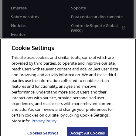
Empresa
Soporte
Sobre nosotros
Para contactar directamente
Noticias
Centro de Soporte Global
(WRC)
Eventos
Documentación
Empleo
Cookie Settings
Product Alerts &amp;
Advisories
This site uses cookies and similar tools, some of which are
provided by third parties, to operate and improve our site,
reach users with relevant content and ads, collect user data
and browsing and activity information. We and these third
parties use the information collected to enable certain
features and functionality, analyze and improve
performance, understand more about users and their
1996-2026 InterSystems Corporation, Boston, MA. Todos los
derechos reservados.
interactions with our site, provide personalized user
experiences, and reach users with more relevant content
Avisos/Términos y condiciones
Declaración de privacidad
and ads. You can review and change your preferences for
Garantía de devolución
Accesibilidad
certain cookies on our site, by clicking Cookie Settings.
More info:
Privacy Policy
Cookies Settings
Accept All Cookies